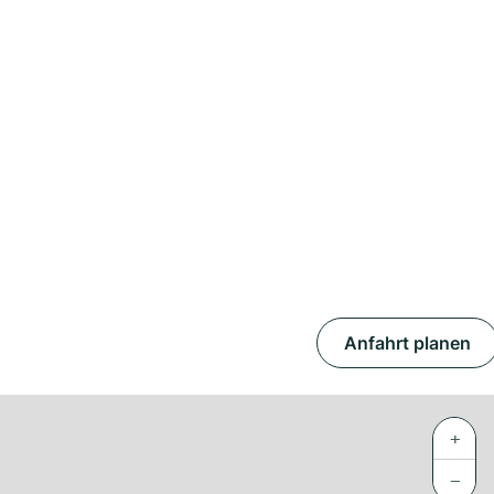
Anfahrt planen
+
−