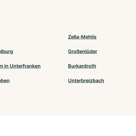
Zella-Mehlis
lburg
Großenlüder
m in Unterfranken
Burkardroth
eben
Unterbreizbach