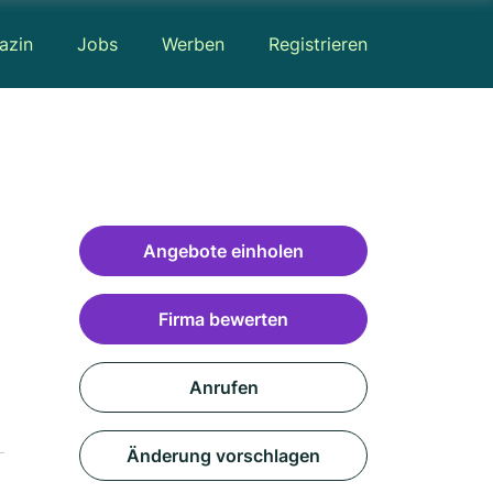
azin
Jobs
Werben
Registrieren
Angebote einholen
Firma bewerten
Anrufen
Änderung vorschlagen