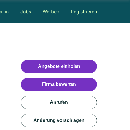
azin
Jobs
Werben
Registrieren
Angebote einholen
Firma bewerten
Anrufen
Änderung vorschlagen