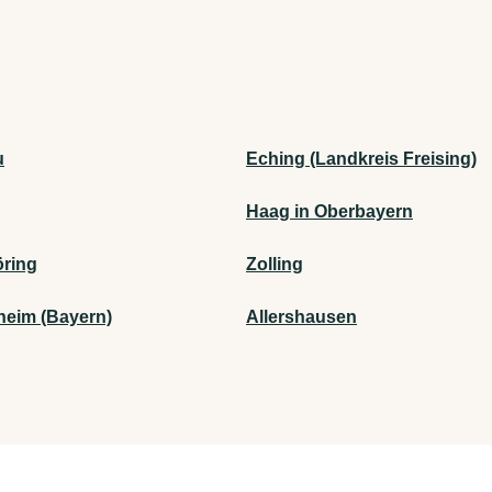
u
Eching (Landkreis Freising)
Haag in Oberbayern
öring
Zolling
heim (Bayern)
Allershausen