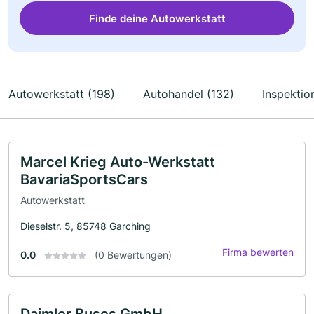
Finde deine Autowerkstatt
Autowerkstatt (198)
Autohandel (132)
Inspektio
Marcel Krieg Auto-Werkstatt
BavariaSportsCars
Autowerkstatt
Dieselstr. 5, 85748 Garching
Firma bewerten
0.0
(0 Bewertungen)
Daimler Buses GmbH