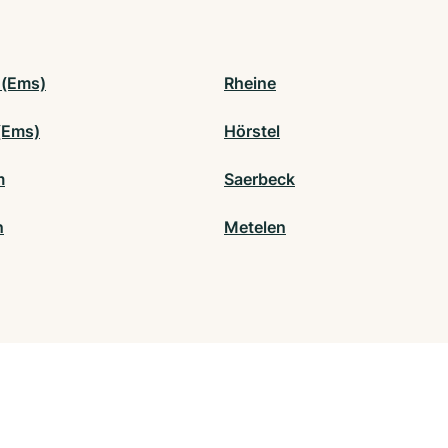
 (Ems)
Rheine
(Ems)
Hörstel
m
Saerbeck
n
Metelen