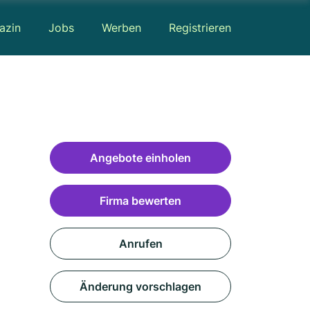
azin
Jobs
Werben
Registrieren
Angebote einholen
Firma bewerten
Anrufen
Änderung vorschlagen