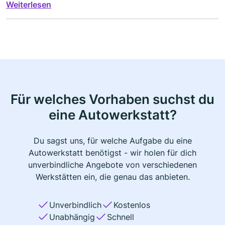
Weiterlesen
Waiblingen zur Fa.Hartmann kann ich nur
weiterempfehlen.Motor -Laufkultur sowie Leistung
einfach super kein Vergleich zu vorher.Vielen Dank
H.Hartmann für ihre auserordentlichen
Bemühungen.W.Buchner
Für welches Vorhaben suchst du
eine Autowerkstatt?
Du sagst uns, für welche Aufgabe du eine
Autowerkstatt benötigst - wir holen für dich
unverbindliche Angebote von verschiedenen
Werkstätten ein, die genau das anbieten.
Unverbindlich
Kostenlos
Unabhängig
Schnell