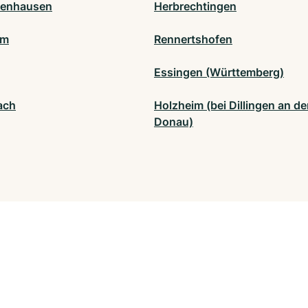
benhausen
Herbrechtingen
um
Rennertshofen
Essingen (Württemberg)
ach
Holzheim (bei Dillingen an de
Donau)