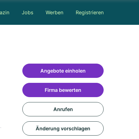
azin
Jobs
Werben
Registrieren
Angebote einholen
Firma bewerten
Anrufen
Änderung vorschlagen