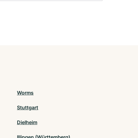
Worms
Stuttgart
Dielheim
Illingen (Württemberg)