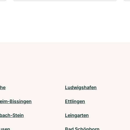
uhe
Ludwigshafen
heim-Bissingen
Ettlingen
bach-Stein
Leingarten
usen
Bad Schönborn