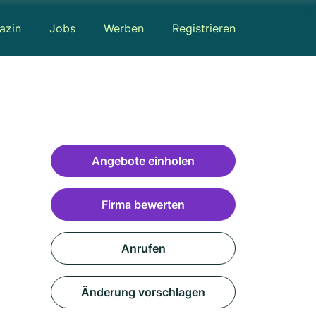
azin
Jobs
Werben
Registrieren
Angebote einholen
Firma bewerten
Anrufen
Änderung vorschlagen