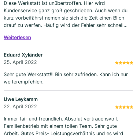
Diese Werkstatt ist unübertroffen. Hier wird
Kundenservice ganz groß geschrieben. Auch wenn du
kurz vorbeifährst nemen sie sich die Zeit einen Blich
drauf zu werfen. Häufig wird der Fehler sehr schnell
erkannt. Die Ausführung ist professionell und die Preise
Weiterlesen
sind sehr moderat. Wir sind seit Jahren sehr zufrieden. 1
+
Eduard Xyländer
25. April 2022
Sehr gute Werkstatt!!! Bin sehr zufrieden. Kann ich nur
weiterempfehlen.
Uwe Leykamm
22. April 2022
Immer fair und freundlich. Absolut vertrauensvoll.
Familienbetrieb mit einem tollen Team. Sehr gute
Arbeit. Gutes Preis- Leistungsverhältnis und es wird