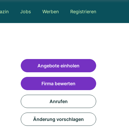
azin
Jobs
Werben
Registrieren
Angebote einholen
Firma bewerten
Anrufen
Änderung vorschlagen