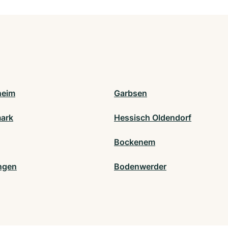
heim
Garbsen
ark
Hessisch Oldendorf
Bockenem
ngen
Bodenwerder