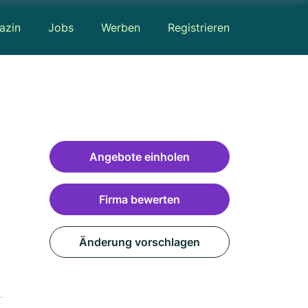
azin
Jobs
Werben
Registrieren
Angebote einholen
Firma bewerten
Änderung vorschlagen