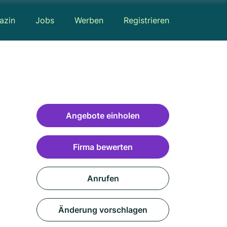
azin
Jobs
Werben
Registrieren
Angebote einholen
Firma bewerten
Anrufen
Änderung vorschlagen