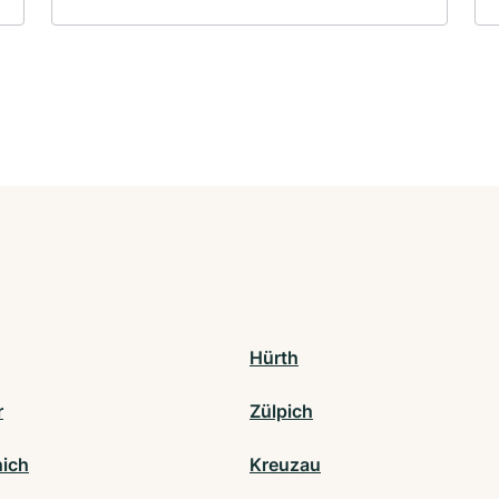
Hürth
r
Zülpich
ich
Kreuzau