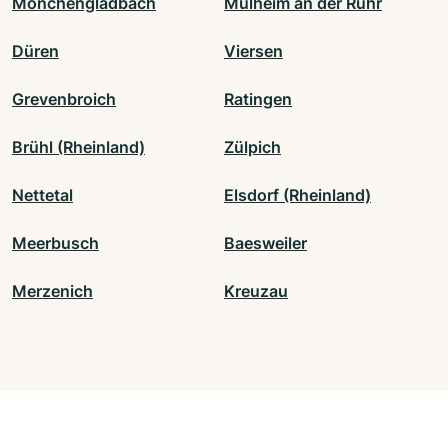
Mönchengladbach
Mülheim an der Ruhr
Düren
Viersen
Grevenbroich
Ratingen
Brühl (Rheinland)
Zülpich
Nettetal
Elsdorf (Rheinland)
Meerbusch
Baesweiler
Merzenich
Kreuzau