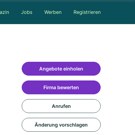
azin
Jobs
Werben
Registrieren
Angebote einholen
Firma bewerten
Anrufen
Änderung vorschlagen