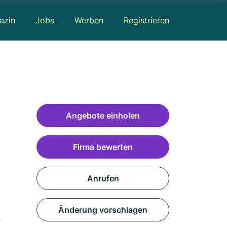
azin
Jobs
Werben
Registrieren
Angebote einholen
Firma bewerten
Anrufen
Änderung vorschlagen