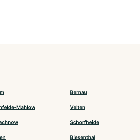
am
Bernau
nfelde-Mahlow
Velten
machnow
Schorfheide
en
Biesenthal