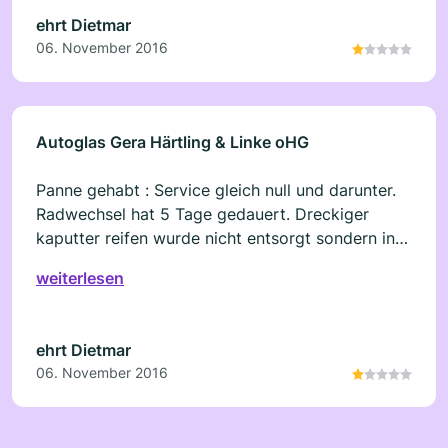
man bei Abgabe vorher durch waschanlage
ehrt Dietmar
fahren. Traurig das man so was auf Autofahrer
06. November 2016
loslässt
Autoglas Gera Härtling & Linke oHG
Panne gehabt : Service gleich null und darunter.
Radwechsel hat 5 Tage gedauert. Dreckiger
kaputter reifen wurde nicht entsorgt sondern in
Kofferraum geworfen. Radkappen abgezogen
weiterlesen
und nicht wieder montiert. Bei Abholung
Kofferraum saudreckig. Aber Mietwagen sollte
man bei Abgabe vorher durch waschanlage
ehrt Dietmar
fahren.
06. November 2016