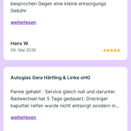
besprochen Gegen eine kleine entsorgungs
Gebühr
weiterlesen
Hans W.
08. Mai 2026
Autoglas Gera Härtling & Linke oHG
Panne gehabt : Service gleich null und darunter.
Radwechsel hat 5 Tage gedauert. Dreckiger
kaputter reifen wurde nicht entsorgt sondern in
Kofferraum geworfen. Radkappen abgezogen
weiterlesen
und nicht wieder montiert. Bei Abholung
Kofferraum saudreckig. Aber Mietwagen sollte