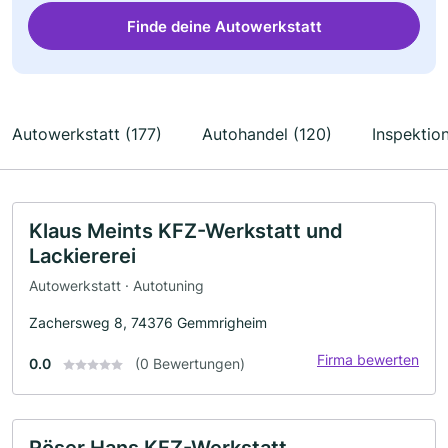
Finde deine Autowerkstatt
Autowerkstatt (177)
Autohandel (120)
Inspektio
Klaus Meints KFZ-Werkstatt und
Lackiererei
Autowerkstatt · Autotuning
Zachersweg 8, 74376 Gemmrigheim
Firma bewerten
0.0
(0 Bewertungen)
Röser Hans KFZ-Werkstatt