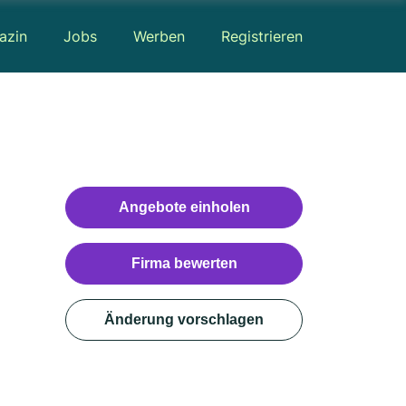
azin
Jobs
Werben
Registrieren
Angebote einholen
Firma bewerten
Änderung vorschlagen