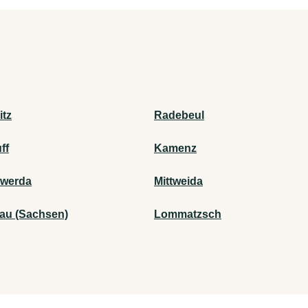
tz
Radebeul
ff
Kamenz
swerda
Mittweida
au (Sachsen)
Lommatzsch