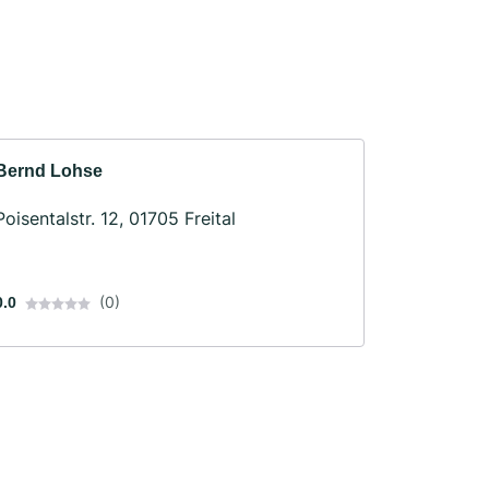
Bernd Lohse
Poisentalstr. 12, 01705 Freital
(0)
0.0