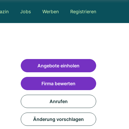
azin
Jobs
Werben
Registrieren
Angebote einholen
Firma bewerten
Anrufen
Änderung vorschlagen