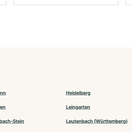
onn
Heidelberg
gen
Leingarten
bach-Stein
Leutenbach (Württemberg)