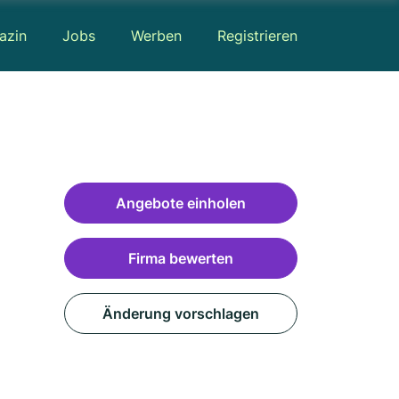
azin
Jobs
Werben
Registrieren
Angebote einholen
Firma bewerten
Änderung vorschlagen