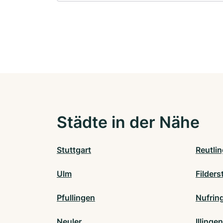
Städte in der Nähe
Stuttgart
Reutli
Ulm
Filders
Pfullingen
Nufrin
Neuler
Illing