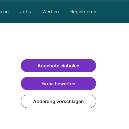
azin
Jobs
Werben
Registrieren
Angebote einholen
Firma bewerten
Änderung vorschlagen