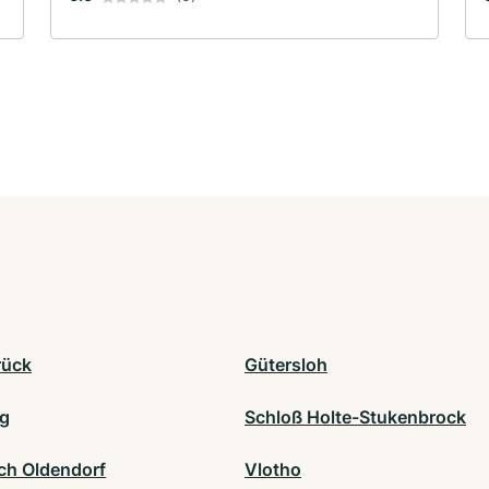
rück
Gütersloh
rg
Schloß Holte-Stukenbrock
ch Oldendorf
Vlotho