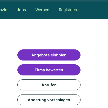
azin
Jobs
Werben
Registrieren
Angebote einholen
Firma bewerten
Anrufen
Änderung vorschlagen