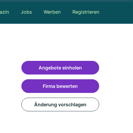
azin
Jobs
Werben
Registrieren
Angebote einholen
Firma bewerten
Änderung vorschlagen