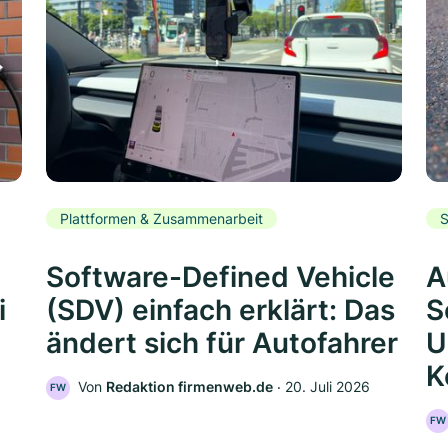
Plattformen & Zusammenarbeit
S
Software-Defined Vehicle
A
i
(SDV) einfach erklärt: Das
S
ändert sich für Autofahrer
U
K
Von
Redaktion firmenweb.de
‧
20. Juli 2026
FW
FW