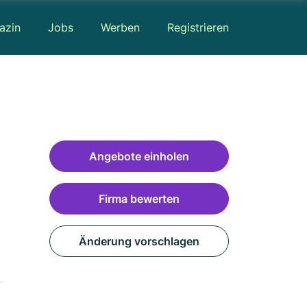
azin
Jobs
Werben
Registrieren
Angebote einholen
Firma bewerten
Änderung vorschlagen