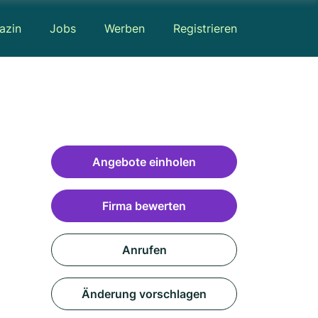
azin
Jobs
Werben
Registrieren
Angebote einholen
Firma bewerten
Anrufen
Änderung vorschlagen