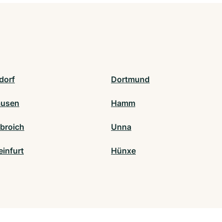
dorf
Dortmund
ausen
Hamm
broich
Unna
einfurt
Hünxe