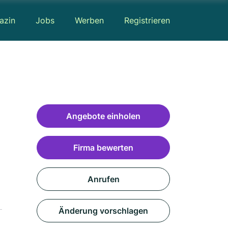
azin
Jobs
Werben
Registrieren
Angebote einholen
Firma bewerten
Anrufen
Änderung vorschlagen