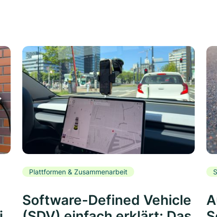
Plattformen & Zusammenarbeit
S
Software-Defined Vehicle
A
i
(SDV) einfach erklärt: Das
S