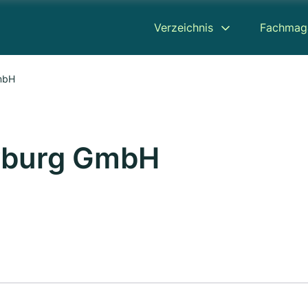
Verzeichnis
Fachmag
mbH
eyburg GmbH