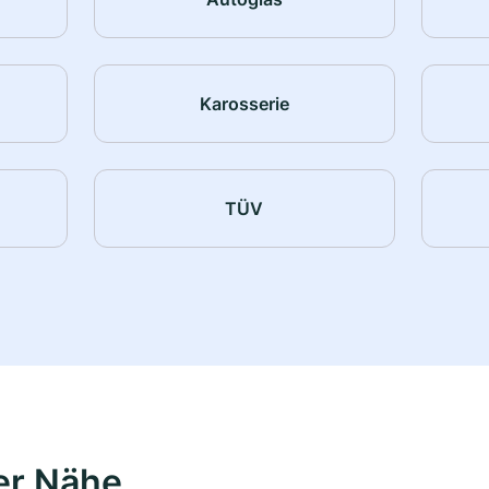
Karosserie
TÜV
er Nähe