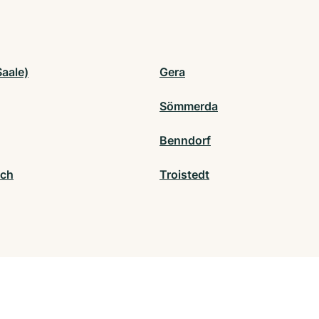
Saale)
Gera
Sömmerda
Benndorf
ach
Troistedt