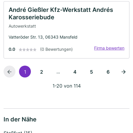
André Gießler Kfz-Werkstatt Andrés
Karosseriebude
Autowerkstatt
Vatteröder Str. 13, 06343 Mansfeld
Firma bewerten
0.0
(0 Bewertungen)
...
1
2
4
5
6
1-20 von 114
In der Nähe
Staßfurt (15)