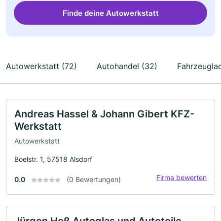
Finde deine Autowerkstatt
Autowerkstatt (72)
Autohandel (32)
Fahrzeugla
Andreas Hassel & Johann Gibert KFZ-
Werkstatt
Autowerkstatt
Boelstr. 1, 57518 Alsdorf
Firma bewerten
0.0
(0 Bewertungen)
Jürgen Heß Autoglas und Autoteile